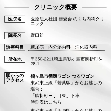
クリニック概要
医療法人社団 德愛会 のぐち内科クリ
医院名
ニック
野口雄一
院長名
糖尿病・内分泌内科・消化器内科
診療科目
〒350-2211埼玉県鶴ヶ島市脚折町6-
所在地
28-1
駅からの
鶴ヶ島市循環ワゴン つるワゴン
アクセス
東武東上線「若葉駅」からお越しの
場合：
「脚折町三丁目東」下車
時刻表はこちら
東武東上線「坂戸駅」からお越しの