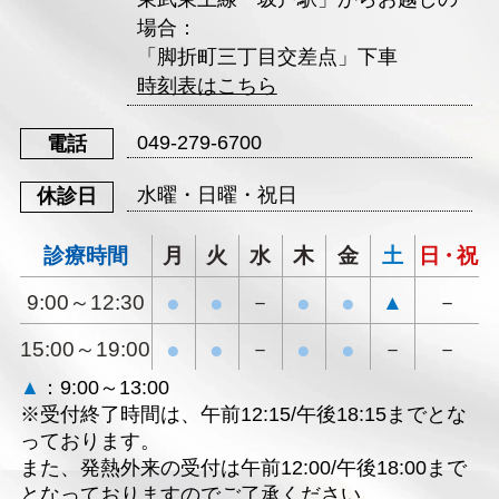
場合：
「脚折町三丁目交差点」下車
時刻表はこちら
049-279-6700
電話
水曜・日曜・祝日
休診日
診療時間
月
火
水
木
金
土
日・祝
9:00～12:30
●
●
－
●
●
▲
－
15:00～19:00
●
●
－
●
●
－
－
▲
：9:00～13:00
※受付終了時間は、午前12:15/午後18:15までとな
っております。
また、発熱外来の受付は午前12:00/午後18:00まで
となっておりますのでご了承ください。