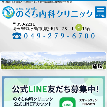
埼玉県鶴ヶ島市 痛風 のぐち内科クリニック 発作 関節の腫れ 高尿酸血症 プリン体
MENU
〒350-2211
Ｐ
埼玉県鶴ヶ島市脚折町6－28－1
15台
痛風