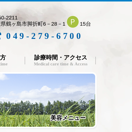
0-2211
Ｐ
県鶴ヶ島市脚折町6－28－1
15台
049-279-6700
方
診療時間・アクセス
 time
Medical care time & Access
美容メニュー